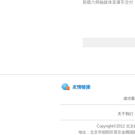
新疆六师融媒体直播车交付
友情链接
成功案
关于我们
Copyright©201
地址：北京市朝阳区望京金隅国际大厦A座