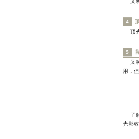
又
4
顶
5
又
用，
了
光影