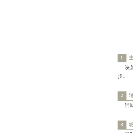
1
映
步。
2
辅
3